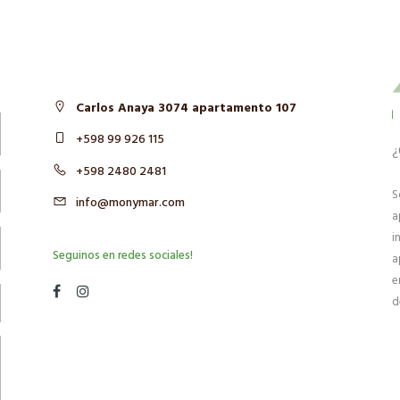
Carlos Anaya 3074 apartamento 107
+598 99 926 115
¿
+598 2480 2481
S
info@monymar.com
a
i
Seguinos en redes sociales!
a
e
d