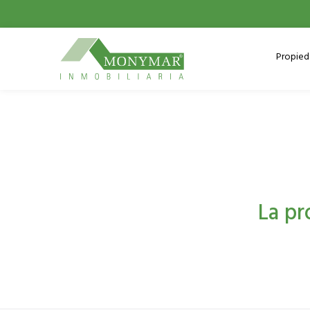
Propie
La pr