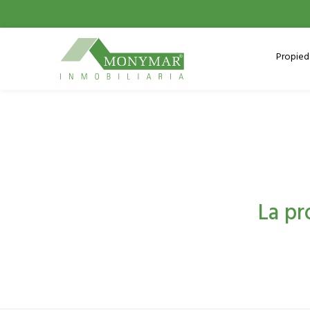
Propie
La pr