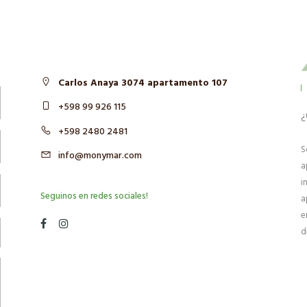
Carlos Anaya 3074 apartamento 107
+598 99 926 115
¿
+598 2480 2481
S
info@monymar.com
a
i
Seguinos en redes sociales!
a
e
d