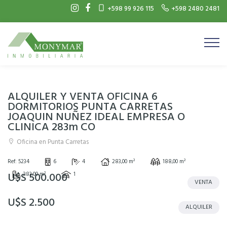
+598 99 926 115
+598 2480 2481
ALQUILER Y VENTA OFICINA 6
DORMITORIOS PUNTA CARRETAS
JOAQUIN NUÑEZ IDEAL EMPRESA O
CLINICA 283m CO
Oficina en Punta Carretas
Ref: 5234
6
4
283,00 m²
188,00 m²
U$S 500.000
283,00 m²
1
VENTA
U$S 2.500
ALQUILER