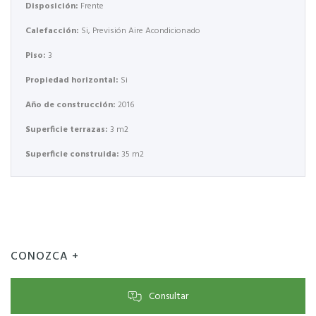
Disposición:
Frente
Calefacción:
Si, Previsión Aire Acondicionado
Piso:
3
Propiedad horizontal:
Si
Año de construcción:
2016
Superficie terrazas:
3 m2
Superficie construida:
35 m2
CONOZCA +
Consultar