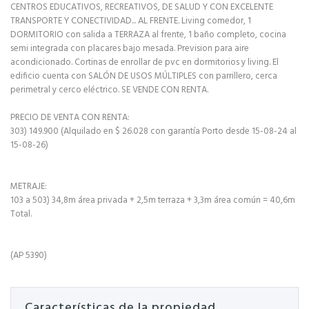
CENTROS EDUCATIVOS, RECREATIVOS, DE SALUD Y CON EXCELENTE
TRANSPORTE Y CONECTIVIDAD... AL FRENTE. Living comedor, 1
DORMITORIO con salida a TERRAZA al frente, 1 baño completo, cocina
semi integrada con placares bajo mesada. Prevision para aire
acondicionado. Cortinas de enrollar de pvc en dormitorios y living. El
edificio cuenta con SALÓN DE USOS MÚLTIPLES con parrillero, cerca
perimetral y cerco eléctrico. SE VENDE CON RENTA.
PRECIO DE VENTA CON RENTA:
303) 149.900 (Alquilado en $ 26.028 con garantía Porto desde 15-08-24 al
15-08-26)
METRAJE:
103 a 503) 34,8m área privada + 2,5m terraza + 3,3m área común = 40,6m
Total.
(AP 5390)
Características de la propiedad