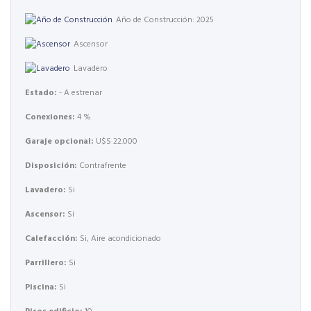
Año de Construcción: 2025
Ascensor
Lavadero
Estado:
- A estrenar
Conexiones:
4 %
Garaje opcional:
U$S 22.000
Disposición:
Contrafrente
Lavadero:
Si
Ascensor:
Si
Calefacción:
Si, Aire acondicionado
Parrillero:
Si
Piscina:
Si