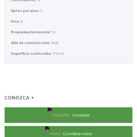
Pisos edificio:
10
Aptos por piso:
5
Piso:
6
Propiedad horizontal:
Si
Año de construcción:
2025
Superficie construida:
17.4 m2
CONOZCA +
Consultar
Coordinar Visita