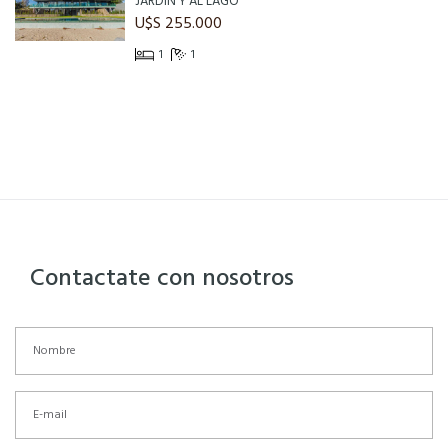
JARDÍN Y AL LAGO
U$S 255.000
1
1
Contactate con nosotros