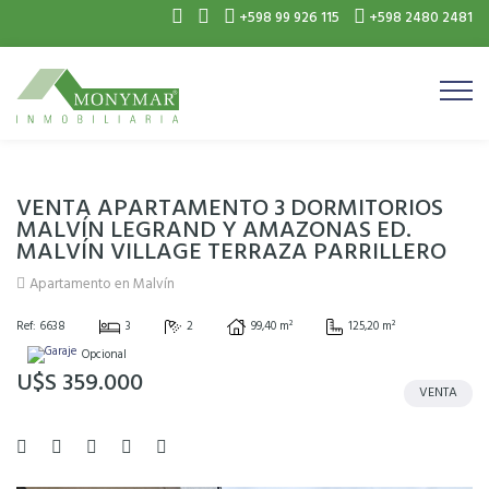
+598 99 926 115
+598 2480 2481
VENTA APARTAMENTO 3 DORMITORIOS
MALVÍN LEGRAND Y AMAZONAS ED.
MALVÍN VILLAGE TERRAZA PARRILLERO
Apartamento en Malvín
Ref: 6638
3
2
99,40 m²
125,20 m²
Opcional
U$S 359.000
VENTA