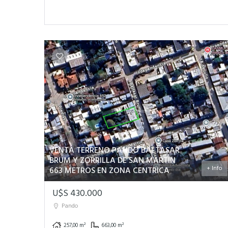
VENTA TERRENO PANDO BALTASAR
BRUM Y ZORRILLA DE SAN MARTIN
+ Info
663 METROS EN ZONA CENTRICA
U$S 430.000
Pando
257,00 m²
663,00 m²