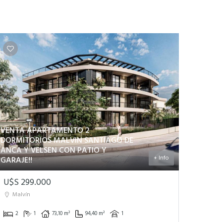
VENTA APARTAMENTO 2
DORMITORIOS MALVIN SANTIAGO DE
ANCA Y VELSEN CON PATIO Y
+ Info
GARAJE!!
U$S 299.000
Malvín
2
1
73,10 m²
94,40 m²
1