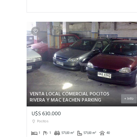
VENTA LOCAL COMERCIAL POCITOS
+ Info
RIVERA Y MAC EACHEN PARKING
U$S 630.000
Pocitos
1
1
571,00 m²
571,00 m²
40