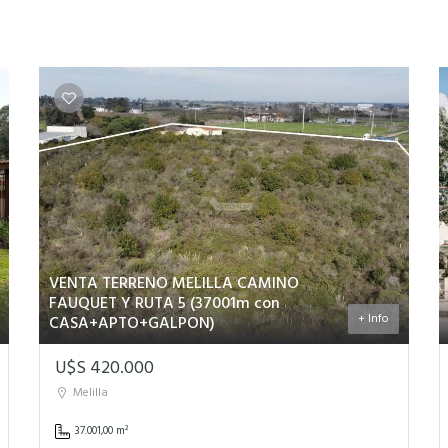
VENTA TERRENO MELILLA CAMINO
FAUQUET Y RUTA 5 (37001m con
+ Info
CASA+APTO+GALPON)
U$S 420.000
Melilla
37.001,00 m²