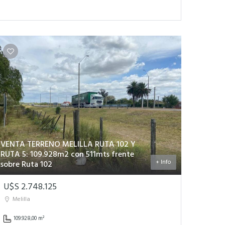
VENTA TERRENO MELILLA RUTA 102 Y
RUTA 5: 109.928m2 con 511mts frente
+ Info
sobre Ruta 102
U$S 2.748.125
Melilla
109.928,00 m²