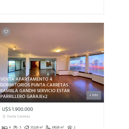
VENTA APARTAMENTO 4
DORMITORIOS PUNTA CARRETAS
RAMBLA GANDHI SERVICIO ESTAR
+ Info
PARRILLERO GARAJEx2
U$S 1.900.000
Punta Carretas
4
5
352,00 m²
390,00 m²
2