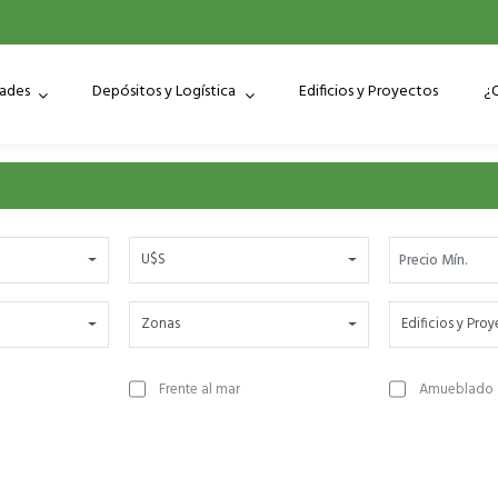
dades
Depósitos y Logística
Edificios y Proyectos
¿
U$S
Zonas
Edificios y Pro
Frente al mar
Amueblado