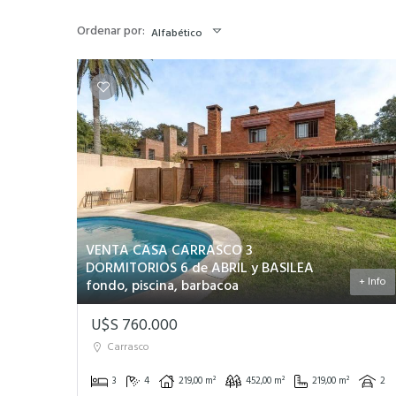
Ordenar por:
Alfabético
VENTA CASA CARRASCO 3
DORMITORIOS 6 de ABRIL y BASILEA
+ Info
fondo, piscina, barbacoa
U$S 760.000
Carrasco
3
4
219,00 m²
452,00 m²
219,00 m²
2