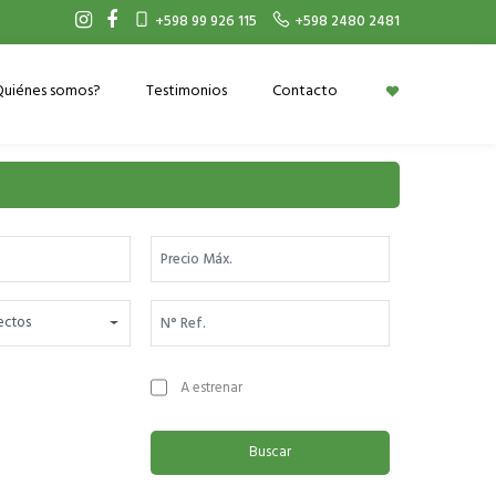
+598 99 926 115
+598 2480 2481
Quiénes somos?
Testimonios
Contacto
yectos
A estrenar
Buscar