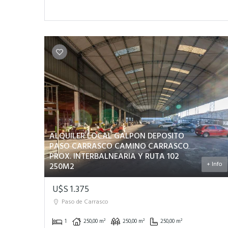
ALQUILER LOCAL GALPON DEPOSITO
PASO CARRASCO CAMINO CARRASCO
PROX. INTERBALNEARIA Y RUTA 102
+ Info
250M2
U$S 1.375
Paso de Carrasco
1
250,00 m²
250,00 m²
250,00 m²