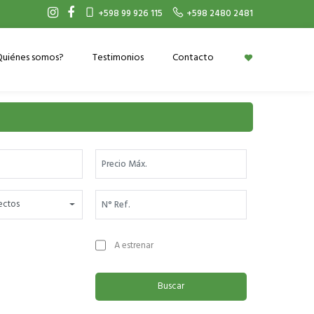
+598 99 926 115
+598 2480 2481
Quiénes somos?
Testimonios
Contacto
yectos
A estrenar
Buscar