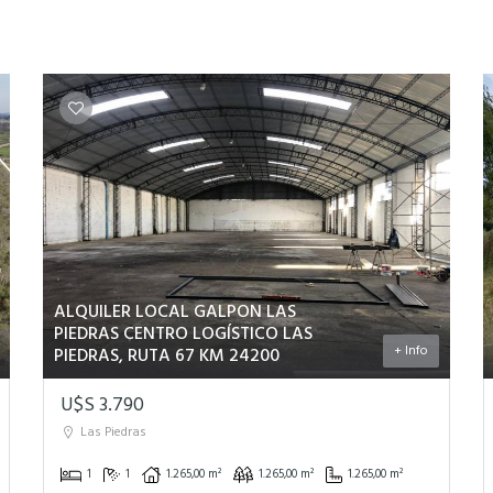
ALQUILER LOCAL GALPON LAS
PIEDRAS CENTRO LOGÍSTICO LAS
+ Info
PIEDRAS, RUTA 67 KM 24200
U$S 3.790
Las Piedras
1
1
1.265,00 m²
1.265,00 m²
1.265,00 m²