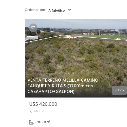
Ordenar por:
Alfabético
VENTA TERRENO MELILLA CAMINO
FAUQUET Y RUTA 5 (37001m con
+ Info
CASA+APTO+GALPON)
U$S 420.000
Melilla
37.001,00 m²