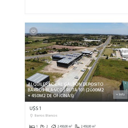
ALQUILER LOCAL GALPON DEPOSITO
BARROS BLANCOS RUTA 101 (2000M2
+ Info
+ 450M2 DE OFICINAS)
U$S 1
Barros Blancos
1
2
2.450,00 m²
2.450,00 m²