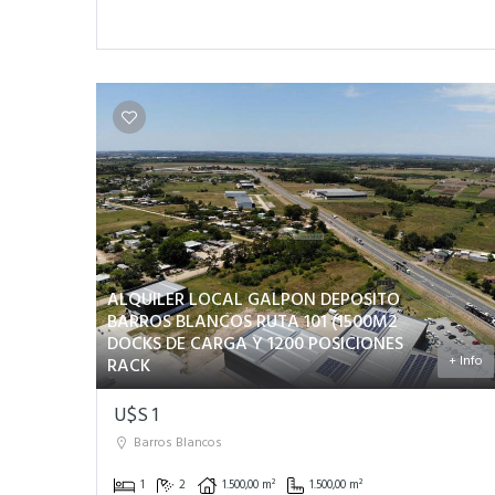
ALQUILER LOCAL GALPON DEPOSITO
BARROS BLANCOS RUTA 101 (1500M2
DOCKS DE CARGA Y 1200 POSICIONES
+ Info
RACK
U$S 1
Barros Blancos
1
2
1.500,00 m²
1.500,00 m²