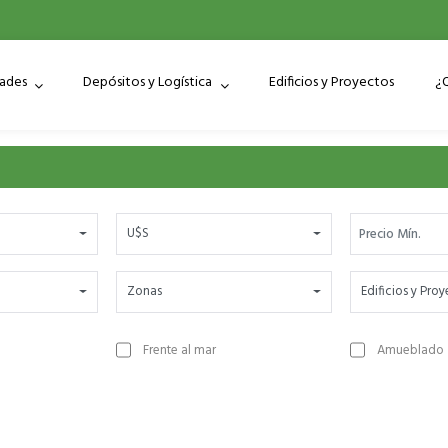
dades
Depósitos y Logística
Edificios y Proyectos
¿
U$S
Zonas
Edificios y Pro
Frente al mar
Amueblado