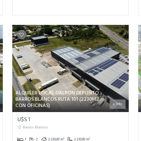
ALQUILER LOCAL GALPON DEPOSITO
BARROS BLANCOS RUTA 101 (2230M2
+ Info
CON OFICINAS)
U$S 1
Barros Blancos
1
2
2.230,00 m²
2.230,00 m²