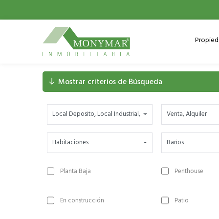
Propie
Mostrar criterios de Búsqueda
Local Deposito
,
Local Industrial
,
Terreno Deposito Industria
Venta
,
Alquiler
Habitaciones
Baños
Planta Baja
Penthouse
En construcción
Patio