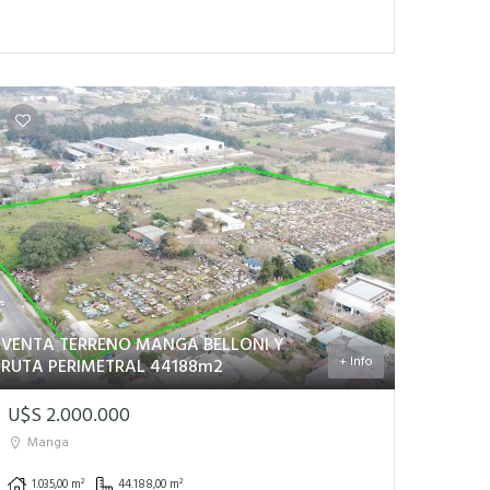
VENTA TERRENO MANGA BELLONI Y
+ Info
RUTA PERIMETRAL 44188m2
U$S 2.000.000
Manga
1.035,00 m²
44.188,00 m²