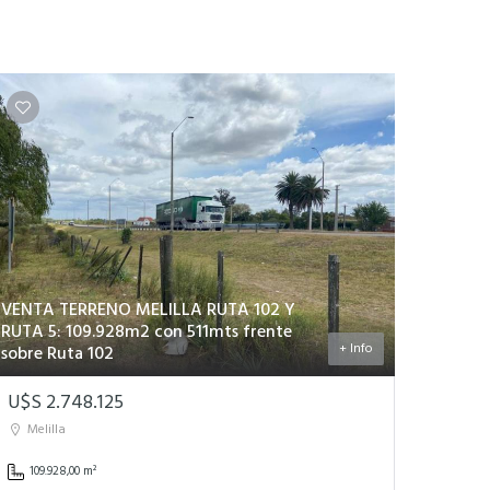
VENTA TERRENO MELILLA RUTA 102 Y
RUTA 5: 109.928m2 con 511mts frente
+ Info
sobre Ruta 102
U$S 2.748.125
Melilla
109.928,00 m²