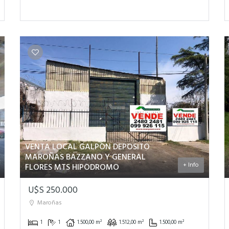
VENTA LOCAL GALPON DEPOSITO
MAROÑAS BAZZANO Y GENERAL
+ Info
FLORES MTS HIPODROMO
U$S 250.000
Maroñas
1
1
1.500,00 m²
1.512,00 m²
1.500,00 m²